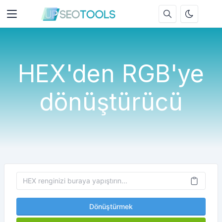
HEX'den RGB'ye
dönüştürücü
Dönüştürmek