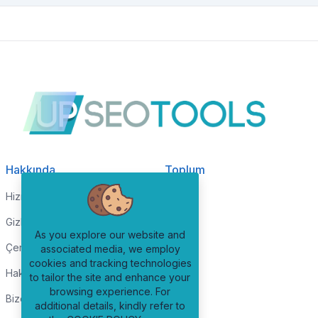
Hakkında
Toplum
Hizmet şartları
Blog
Gizlilik Politikası
SSS
As you explore our website and
Çerez politikası
associated media, we employ
cookies and tracking technologies
Hakkımızda
to tailor the site and enhance your
browsing experience. For
Bize Ulaşın
additional details, kindly refer to