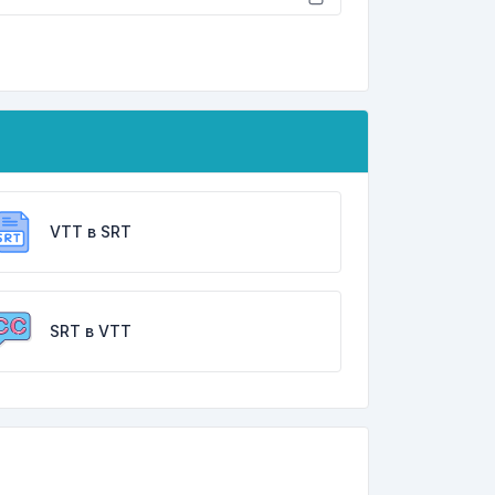
VTT в SRT
SRT в VTT