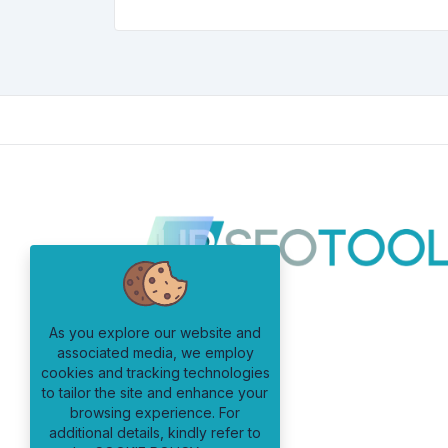
As you explore our website and
associated media, we employ
cookies and tracking technologies
to tailor the site and enhance your
browsing experience. For
additional details, kindly refer to