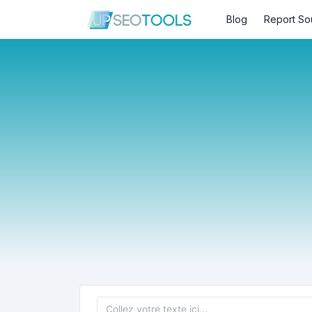
Blog
Report So