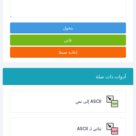
يتحول
عاين
إعادة ضبط
أدوات ذات صلة
ASCII إلى نص
ثنائي لـ ASCII