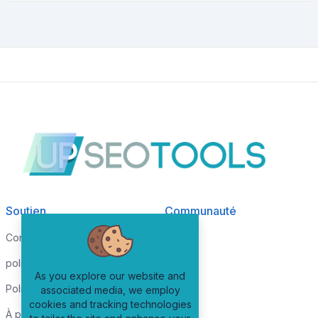
Soutien
Communauté
Conditions de services
Blog
politique de confidentialité
FAQ
As you explore our website and
Politique de cookies
associated media, we employ
cookies and tracking technologies
À propos de nous