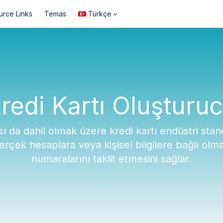
urce Links
Temas
Türkçe
redi Kartı Oluşturu
sı da dahil olmak üzere kredi kartı endüstri sta
erçek hesaplara veya kişisel bilgilere bağlı olm
numaralarını taklit etmesini sağlar.