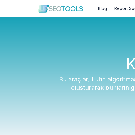
Blog
Report So
K
Bu araçlar, Luhn algoritma
oluşturarak bunların g