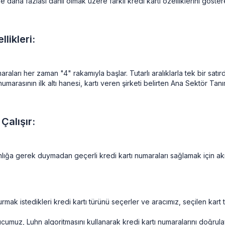
 daha fazlası dahil olmak üzere farklı kredi kartı özelliklerini göstereb
likleri:
raları her zaman "4" rakamıyla başlar. Tutarlı aralıklarla tek bir sat
umarasının ilk altı hanesi, kartı veren şirketi belirten Ana Sektör Tanım
Çalışır:
lığa gerek duymadan geçerli kredi kartı numaraları sağlamak için akıllı
urmak istedikleri kredi kartı türünü seçerler ve aracımız, seçilen kar
umuz, Luhn algoritmasını kullanarak kredi kartı numaralarını doğrula