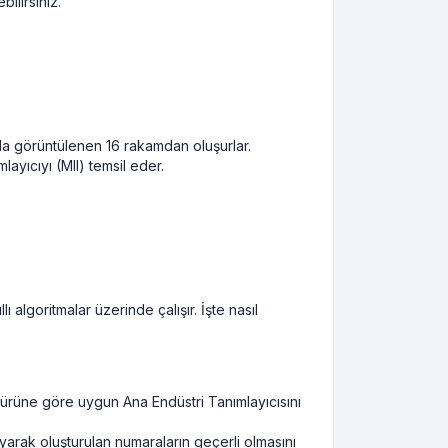
ilirsiniz.
ırda görüntülenen 16 rakamdan oluşurlar.
layıcıyı (MII) temsil eder.
 algoritmalar üzerinde çalışır. İşte nasıl
t türüne göre uygun Ana Endüstri Tanımlayıcısını
yarak oluşturulan numaraların geçerli olmasını