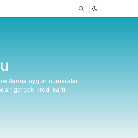
cu
ndartlarına uygun numaralar
adan gerçek kredi kartı