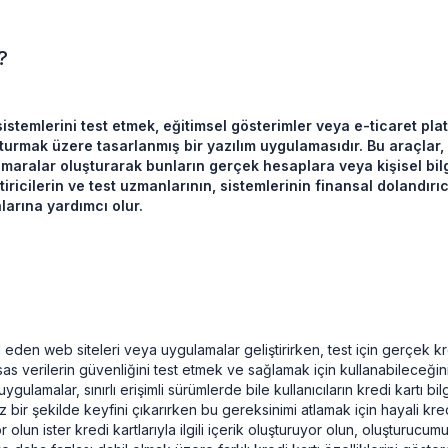
?
stemlerini test etmek, eğitimsel gösterimler veya e-ticaret platf
uşturmak üzere tasarlanmış bir yazılım uygulamasıdır. Bu araçlar
umaralar oluşturarak bunların gerçek hesaplara veya kişisel bil
tiricilerin ve test uzmanlarının, sistemlerinin finansal dolandırıcıl
larına yardımcı olur.
en web siteleri veya uygulamalar geliştirirken, test için gerçek kredi 
sas verilerin güvenliğini test etmek ve sağlamak için kullanabileceğini
gulamalar, sınırlı erişimli sürümlerde bile kullanıcıların kredi kartı bilg
 bir şekilde keyfini çıkarırken bu gereksinimi atlamak için hayali kredi 
r olun ister kredi kartlarıyla ilgili içerik oluşturuyor olun, oluşturucu