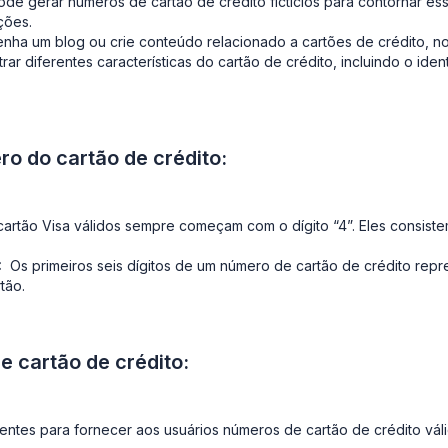
ode gerar números de cartão de crédito fictícios para contornar es
ções.
nha um blog ou crie conteúdo relacionado a cartões de crédito, 
 diferentes características do cartão de crédito, incluindo o ident
ro do cartão de crédito:
rtão Visa válidos sempre começam com o dígito “4”. Eles consistem
:
Os primeiros seis dígitos de um número de cartão de crédito repres
tão.
 cartão de crédito:
gentes para fornecer aos usuários números de cartão de crédito vá