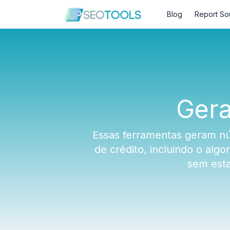
Blog
Report So
Gera
Essas ferramentas geram nú
de crédito, incluindo o alg
sem esta