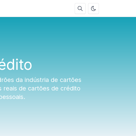
édito
ões da indústria de cartões
 reais de cartões de crédito
pessoais.