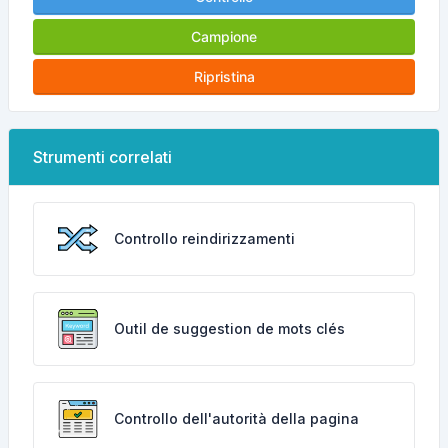
Campione
Ripristina
Strumenti correlati
Controllo reindirizzamenti
Outil de suggestion de mots clés
Controllo dell'autorità della pagina