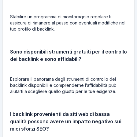
Stabilire un programma di monitoraggio regolare ti
assicura di rimanere al passo con eventuali modifiche nel
tuo profilo di backlink.
Sono disponibili strumenti gratuiti per il controllo
dei backlink e sono affidabili?
Esplorare il panorama degli strumenti di controllo dei
backlink disponibili e comprenderne l’affidabilità può
aiutarti a scegliere quello giusto per le tue esigenze.
I backlink provenienti da siti web di bassa
qualità possono avere un impatto negativo sui
miei sforzi SEO?