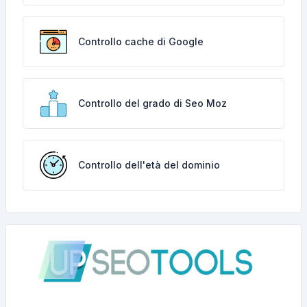
Controllo cache di Google
Controllo del grado di Seo Moz
Controllo dell'età del dominio