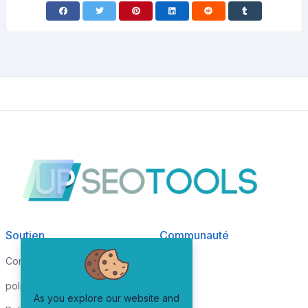
Soutien
Communauté
Conditions de services
Blog
politique de confidentialité
FAQ
As you explore our website and