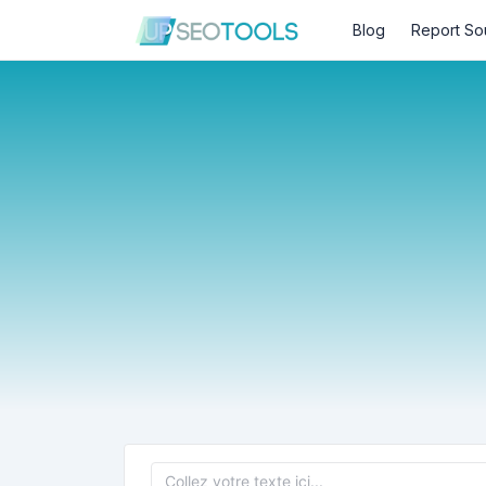
Blog
Report So