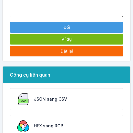
Đổi
Ví dụ
Đặt lại
Công cụ liên quan
JSON sang CSV
HEX sang RGB