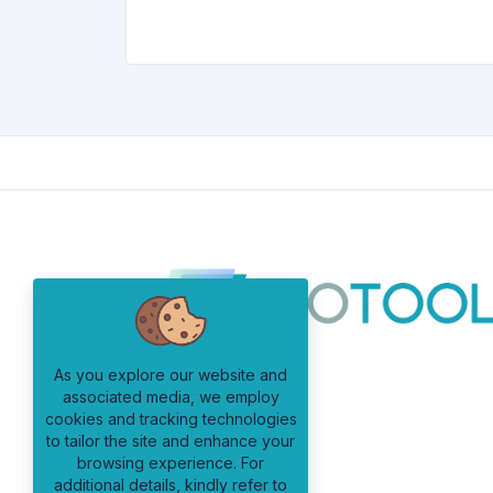
As you explore our website and
associated media, we employ
cookies and tracking technologies
to tailor the site and enhance your
browsing experience. For
additional details, kindly refer to