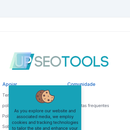
Apoiar
Comunidade
Termos de serviços
Blogue
política de Privacidade
Perguntas frequentes
As you explore our website and
Política de Cookies
associated media, we employ
cookies and tracking technologies
Sobre nós
to tailor the site and enhance your