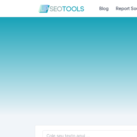
Blog
Report So