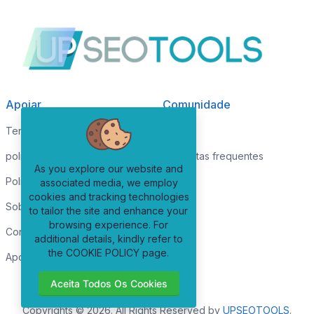
Apoiar
Comunidade
Termos de serviços
Blogue
política de Privacidade
Perguntas frequentes
As you explore our website and
Política de Cookies
associated media, we employ
cookies and tracking technologies
Sobre nós
to tailor the site and enhance your
browsing experience. For
Contate-nos
additional details, kindly refer to
the COOKIE POLICY page.
Apoiar
Aceita Todos Os Cookies
Copyrights © 2026. All Rights Reserved by
UPSEOTOOLS
.