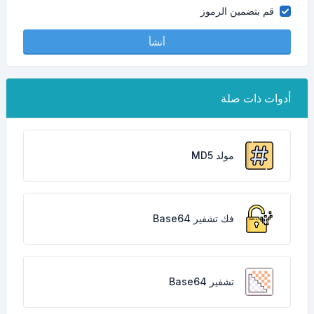
قم بتضمين الرموز
أنشأ
أدوات ذات صلة
مولد MD5
فك تشفير Base64
تشفير Base64